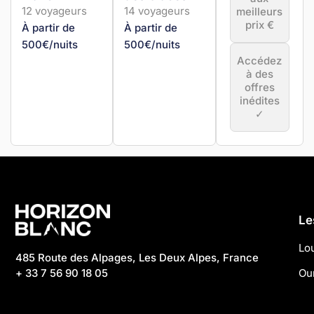
12 voyageurs
14 voyageurs
meilleurs
prix €
À partir de
À partir de
500€/nuits
500€/nuits
Accédez
à des
offres
inédites
✓
Le
Lo
485 Route des Alpages, Les Deux Alpes, France
+ 33 7 56 90 18 05
Ou