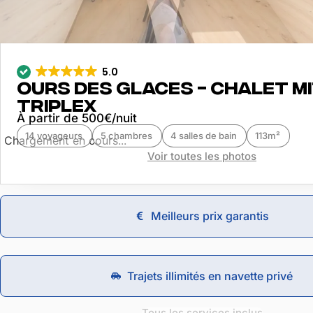
5.0
Ours des Glaces - Chalet m
Triplex
À partir de 500€/nuit
14 voyageurs
5 chambres
4 salles de bain
113m²
Chargement en cours...
Voir toutes les photos
Meilleurs prix garantis
Trajets illimités en navette privé
Tous les services inclus