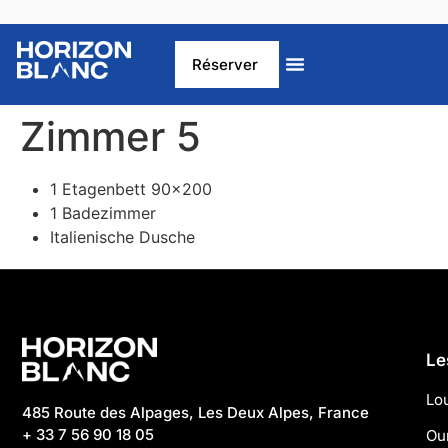
Réserver
Zimmer 5
1 Etagenbett 90×200
1 Badezimmer
Italienische Dusche
Le
Lo
485 Route des Alpages, Les Deux Alpes, France
+ 33 7 56 90 18 05
Ou